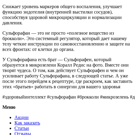
Снижает уровень маркеров общего воспаления, улучшает
функцию эндотелия (внутренней выстилки сосудов),
способствуя здоровой микроциркуляции и нормализации
давления.
Сульфорафан — это не просто «полезное вещество из
брокколи». Это системный регулятор, который дает нашему
телу четкие инструкции по самовосстановлению и защите на
всех фронтах: от клетки до органа.
У Сульфорафана есть брат — Сульфорафен, который
образуется в микрозелени Коралл Редис на фото. Вместе они
творят чудеса. О том, как действует Сульфорафен и чем он
усиливает работу Сульфорафана, в следующей статье. А уже
после этого перейдем к рецептуре, где раскроем, как заставить
этих «братьев» работать в синергии для вашего здоровья
#здоровыйинтеллект #сульфорафан #брокколи #микрозелень #д
Меню
Акции
Как заказать
Статьи
Отзывы