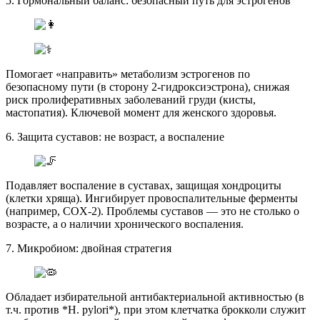
5. Гормональный баланс: безопасный путь для эстрогенов
Помогает «направить» метаболизм эстрогенов по
безопасному пути (в сторону 2-гидроксиэстрона), снижая
риск пролиферативных заболеваний груди (кисты,
мастопатия). Ключевой момент для женского здоровья.
6. Защита суставов: не возраст, а воспаление
Подавляет воспаление в суставах, защищая хондроциты
(клетки хряща). Ингибирует провоспалительные ферменты
(например, COX-2). Проблемы суставов — это не столько о
возрасте, а о наличии хронического воспаления.
7. Микробиом: двойная стратегия
Обладает избирательной антибактериальной активностью (в
т.ч. против *H. pylori*), при этом клетчатка брокколи служит