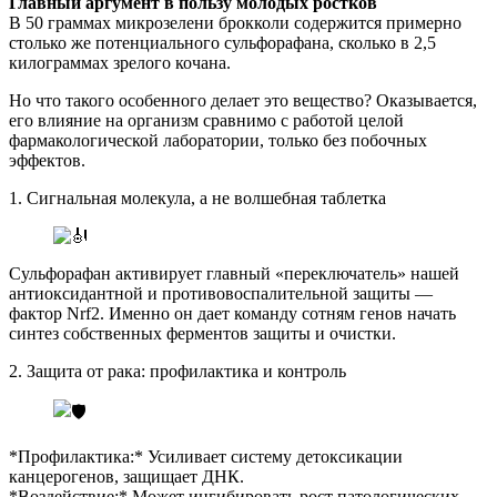
Главный аргумент в пользу молодых ростков
В 50 граммах микрозелени брокколи содержится примерно
столько же потенциального сульфорафана, сколько в 2,5
килограммах зрелого кочана.
Но что такого особенного делает это вещество? Оказывается,
его влияние на организм сравнимо с работой целой
фармакологической лаборатории, только без побочных
эффектов.
1. Сигнальная молекула, а не волшебная таблетка
Сульфорафан активирует главный «переключатель» нашей
антиоксидантной и противовоспалительной защиты —
фактор Nrf2. Именно он дает команду сотням генов начать
синтез собственных ферментов защиты и очистки.
2. Защита от рака: профилактика и контроль
*Профилактика:* Усиливает систему детоксикации
канцерогенов, защищает ДНК.
*Воздействие:* Может ингибировать рост патологических