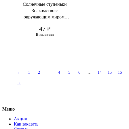
Солнечные ступеньки
Знакомство с
окружающим миром.
Природа Рабочая тетрадь
47
₽
Часть 2
В наличии
В корзину
←
1
2
3
4
5
6
…
14
15
16
→
Меню
Акции
Как заказать