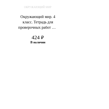
ОКРУЖАЮЩИЙ МИР
Окружающий мир. 4
класс. Тетрадь для
проверочных работ №1
Виноградова Н.Ф.
424
₽
Калинова Г.С.
В наличии
В корзину