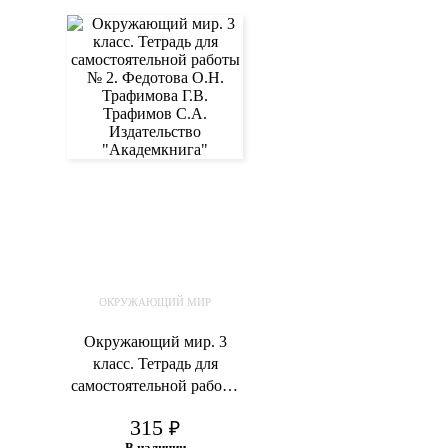
ОКРУЖАЮЩИЙ МИР
Окружающий мир. 3
класс. Тетрадь для
самостоятельной работы
№ 2. Федотова О.Н.
315
₽
Трафимова Г.В.
В наличии