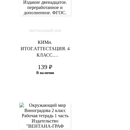
ОКРУЖАЮЩИЙ МИР
КИМн.
ИТОГ.АТТЕСТАЦИЯ. 4
КЛАСС.
ОКРУЖАЮЩИЙ МИР.
139
₽
ФГОС
В наличии
В корзину