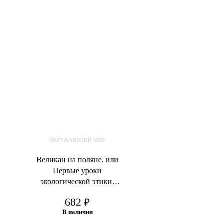
ОКРУЖАЮЩИЙ МИР
Великан на поляне. или
Первые уроки
экологической этики.
Плешаков А. А.
682
₽
Румянцев А. А.
В наличии