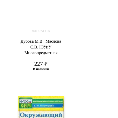
ЛИТЕРАТУРА
Дубова М.В., Маслова
С.В. ЮУиУ.
Многопредметная
олимпиада “Снегирь”. 2
227
₽
класс. Методическое
В наличии
пособие. Выпуск.1.
В корзину