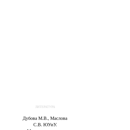
В корзину
ЛИТЕРАТУРА
Дубова М.В., Маслова
С.В. ЮУиУ.