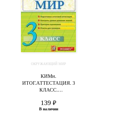
ОКРУЖАЮЩИЙ МИР
КИМн.
ИТОГ.АТТЕСТАЦИЯ. 3
КЛАСС.
ОКРУЖАЮЩИЙ МИР.
139
₽
ФГОС
В наличии
В корзину