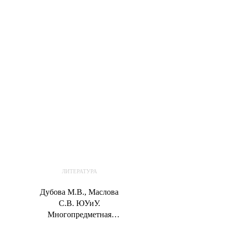
ЛИТЕРАТУРА
Дубова М.В., Маслова
С.В. ЮУиУ.
Многопредметная
олимпиада “Снегирь”. 4