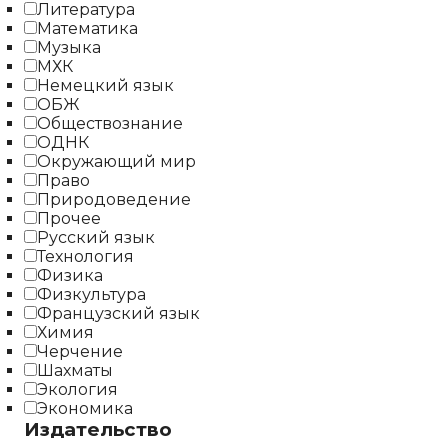
Литература
Математика
Музыка
МХК
Немецкий язык
ОБЖ
Обществознание
ОДНК
Окружающий мир
Право
Природоведение
Прочее
Русский язык
Технология
Физика
Физкультура
Французский язык
Химия
Черчение
Шахматы
Экология
Экономика
Издательство