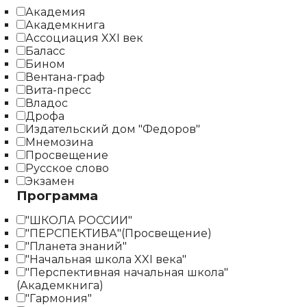
Академия
Академкнига
Ассоциация XXI век
Баласс
Бином
Вентана-граф
Вита-пресс
Владос
Дрофа
Издательский дом "Федоров"
Мнемозина
Просвещение
Русское слово
Экзамен
Программа
"ШКОЛА РОССИИ"
"ПЕРСПЕКТИВА"(Просвещение)
"Планета знаний"
"Начальная школа XXI века"
"Перспективная начальная школа"
(Академкнига)
"Гармония"