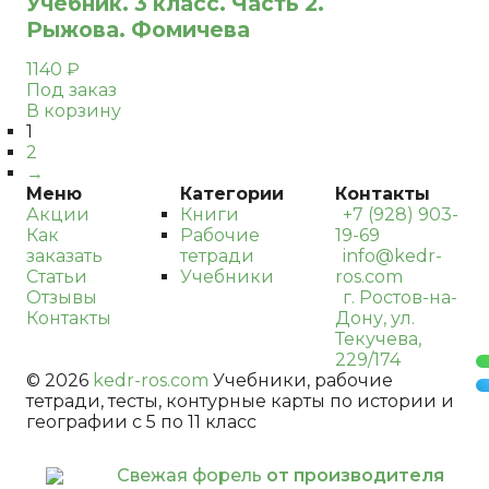
Учебник. 3 класс. Часть 2.
Рыжова. Фомичева
1140
₽
Под заказ
В корзину
1
2
→
Меню
Категории
Контакты
Акции
Книги
+7 (928) 903-
Как
Рабочие
19-69
заказать
тетради
info@kedr-
Статьи
Учебники
ros.com
Отзывы
г. Ростов-на-
Контакты
Дону, ул.
Текучева,
229/174
© 2026
kedr-ros.com
Учебники, рабочие
тетради, тесты, контурные карты по истории и
географии с 5 по 11 класс
Свежая форель
от производителя