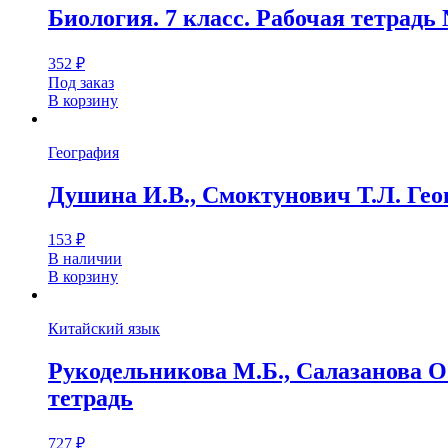
Биология. 7 класс. Рабочая тетрадь
352
₽
Под заказ
В корзину
География
Душина И.В., Смоктунович Т.Л. Гео
153
₽
В наличии
В корзину
Китайский язык
Рукодельникова М.Б., Салазанова О.
тетрадь
727
₽