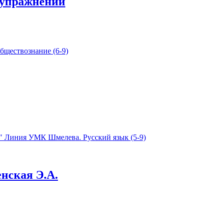
 упражнений
енская Э.А.