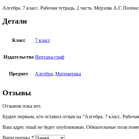
А.Г.
Алгебра. 7 класс. Рабочая тетрадь. 2 часть. Мерзляк А.Г. По
Полонский
В.Б.
Якир
Детали
М.С.
Класс
7 класс
Издательство
Вентана-граф
Предмет
Алгебра
,
Математика
Отзывы
Отзывов пока нет.
Будьте первым, кто оставил отзыв на “Алгебра. 7 класс. Рабоча
Ваш адрес email не будет опубликован.
Обязательные поля пом
Ваша оценка
*