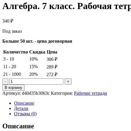
Алгебра. 7 класс. Рабочая тет
340
₽
Под заказ
Больше 50 шт. - цена договорная
Количество
Скидка
Цена
3 - 10
10%
306
₽
11 - 20
15%
289
₽
21 - 1000
20%
272
₽
Количество
товара
В корзину
Алгебра.
Артикул:
d40d35b3063c
Категория:
Рабочие тетради
7
класс.
Описание
Рабочая
Детали
тетрадь.
Отзывы (0)
2
часть.
Описание
Мерзляк