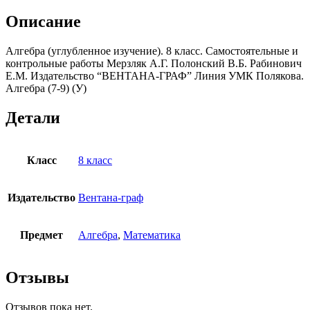
Самостоятельные
и
Описание
контрольные
работы
Алгебра (углубленное изучение). 8 класс. Самостоятельные и
Мерзляк
контрольные работы Мерзляк А.Г. Полонский В.Б. Рабинович
А.Г.
Е.М. Издательство “ВЕНТАНА-ГРАФ” Линия УМК Полякова.
Полонский
Алгебра (7-9) (У)
В.Б.
Рабинович
Е.М.
Детали
Класс
8 класс
Издательство
Вентана-граф
Предмет
Алгебра
,
Математика
Отзывы
Отзывов пока нет.