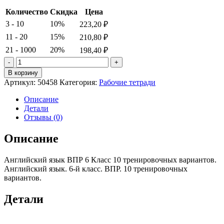
Количество
Скидка
Цена
3 - 10
10%
223,20
₽
11 - 20
15%
210,80
₽
21 - 1000
20%
198,40
₽
Количество
товара
В корзину
Английский
Артикул:
50458
Категория:
Рабочие тетради
язык.
6-
Описание
й
Детали
класс.
Отзывы (0)
ВПР.
10
Описание
тренировочных
вариантов.
Английский язык ВПР 6 Класс 10 тренировочных вариантов.
Смирнов
Английский язык. 6-й класс. ВПР. 10 тренировочных
Курбатова
вариантов.
Детали