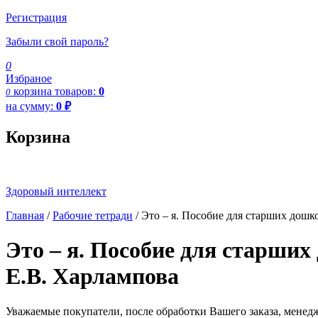
Регистрация
Забыли свой пароль?
0
Избраное
корзина
товаров:
0
0
на сумму:
0
₽
Корзина
Здоровый интеллект
Главная
/
Рабочие тетради
/ Это – я. Пособие для старших дошк
Это – я. Пособие для старших
Е.В. Харлампова
Уважаемые покупатели, после обработки Вашего заказа, менед