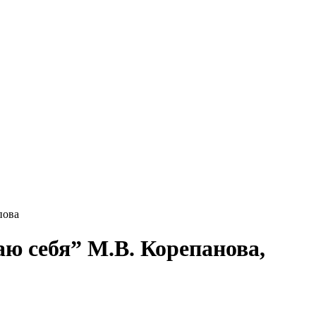
пова
аю себя” М.В. Корепанова,