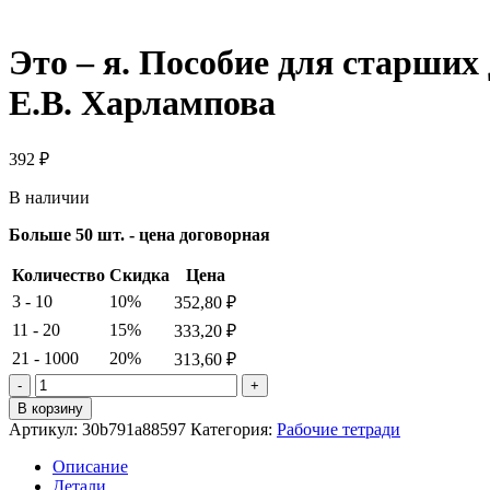
Это – я. Пособие для старших
Е.В. Харлампова
392
₽
В наличии
Больше 50 шт. - цена договорная
Количество
Скидка
Цена
3 - 10
10%
352,80
₽
11 - 20
15%
333,20
₽
21 - 1000
20%
313,60
₽
Количество
товара
В корзину
Это
Артикул:
30b791a88597
Категория:
Рабочие тетради
-
я.
Описание
Пособие
Детали