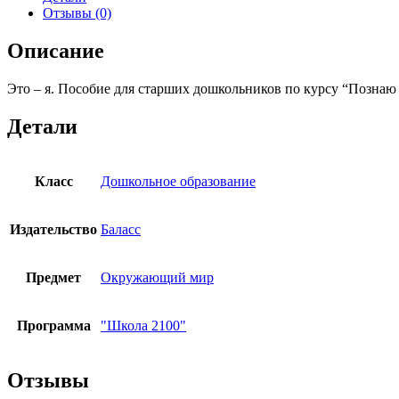
для
Отзывы (0)
старших
дошкольников
Описание
по
курсу
Это – я. Пособие для старших дошкольников по курсу “Познаю
"Познаю
себя"
М.В.
Детали
Корепанова,
Е.В.
Харлампова
Класс
Дошкольное образование
Издательство
Баласс
Предмет
Окружающий мир
Программа
"Школа 2100"
Отзывы