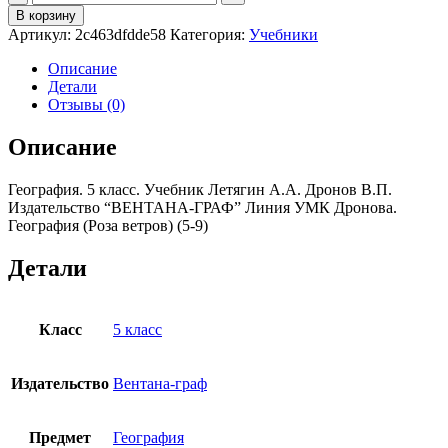
товара
В корзину
География.
Артикул:
2c463dfdde58
Категория:
Учебники
5 класс.
Учебник
Описание
Летягин
Детали
А.А.
Отзывы (0)
Дронов
В.П.
Описание
География. 5 класс. Учебник Летягин А.А. Дронов В.П.
Издательство “ВЕНТАНА-ГРАФ” Линия УМК Дронова.
География (Роза ветров) (5-9)
Детали
Класс
5 класс
Издательство
Вентана-граф
Предмет
География