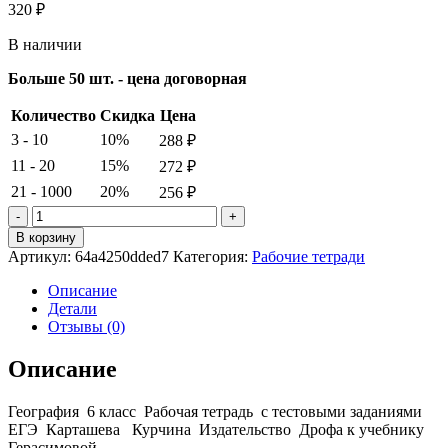
320
₽
В наличии
Больше 50 шт. - цена договорная
Количество
Скидка
Цена
3 - 10
10%
288
₽
11 - 20
15%
272
₽
21 - 1000
20%
256
₽
Количество
товара
В корзину
География.
Артикул:
64a4250dded7
Категория:
Рабочие тетради
Начальный
курс
Описание
географии.
Детали
6
Отзывы (0)
класс.
Рабочая
Описание
тетрадь
(с
География 6 класс Рабочая тетрадь с тестовыми заданиями
тестовыми
ЕГЭ Карташева Курчина Издательство Дрофа к учебнику
заданиями
Герасимовой
ЕГЭ)