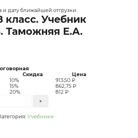
 и дату ближайшей отгрузки.
8 класс. Учебник
. Таможняя Е.А.
договорная
Скидка
Цена
10%
913,50
₽
15%
862,75
₽
20%
812
₽
Категория:
Учебники