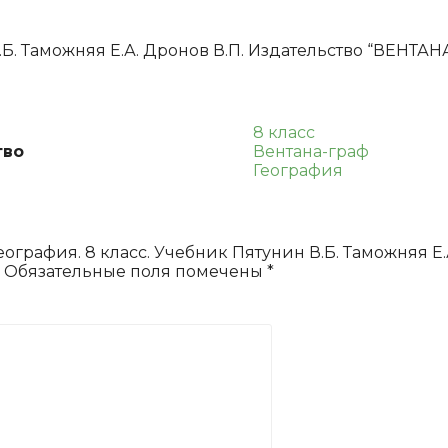
Таможняя
Е.А.
Дронов
В.Б. Таможняя Е.А. Дронов В.П. Издательство “ВЕНТ
В.П.
8 класс
тво
Вентана-граф
География
еография. 8 класс. Учебник Пятунин В.Б. Таможняя Е.
Обязательные поля помечены
*