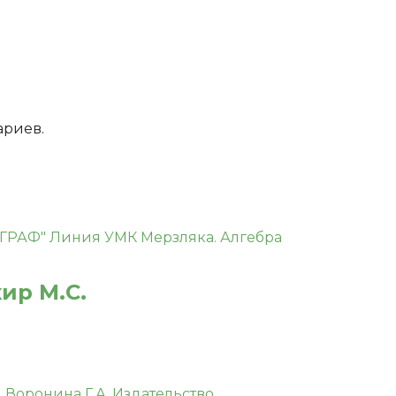
ариев.
кир М.С.