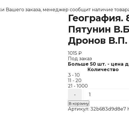
ки Вашего заказа, менеджер сообщит наличие товара
География. 
Пятунин В.Б
Дронов В.П.
1015
₽
Под заказ
Больше 50 шт. - цена 
Количество
3 - 10
11 - 20
21 - 1000
Количество
товара
География.
В корзину
8 класс.
Артикул:
32b683d9d8e7
Учебник
Пятунин
В.Б.