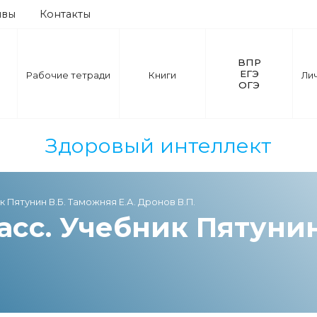
ывы
Контакты
ВПР
ЕГЭ
Рабочие тетради
Книги
Ли
ОГЭ
Здоровый интеллект
к Пятунин В.Б. Таможняя Е.А. Дронов В.П.
ласс. Учебник Пятуни
.