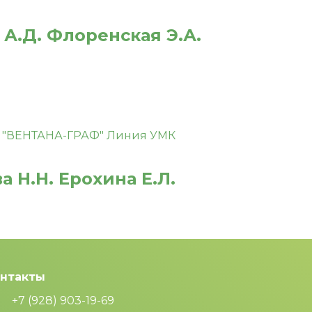
А.Д. Флоренская Э.А.
а Н.Н. Ерохина Е.Л.
нтакты
+7 (928) 903-19-69