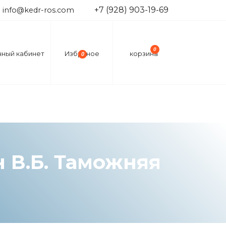
+7 (928) 903-19-69
info@kedr-ros.com
0
чный кабинет
Избраное
корзина
0
н В.Б. Таможняя