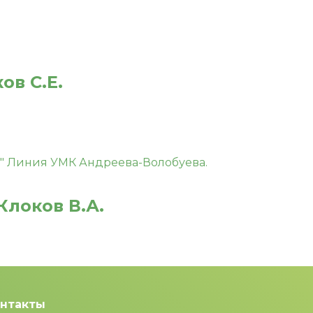
в С.Е.
Клоков В.А.
нтакты