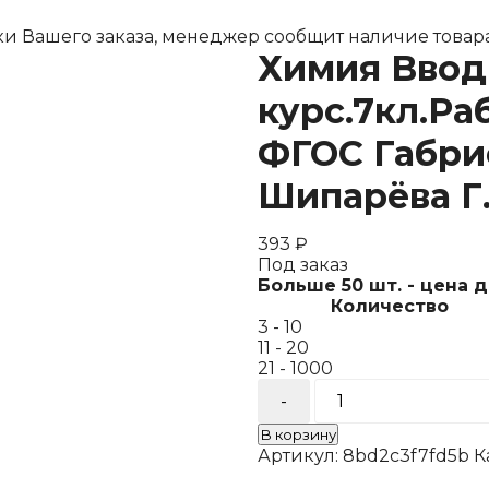
ки Вашего заказа, менеджер сообщит наличие товара
Химия Вво
курс.7кл.Ра
ФГОС Габрие
Шипарёва Г.
393
₽
Под заказ
Больше 50 шт. - цена 
Количество
3 - 10
11 - 20
21 - 1000
Количество
товара
Химия
В корзину
Вводный
Артикул:
8bd2c3f7fd5b
К
курс.7кл.Рабочая