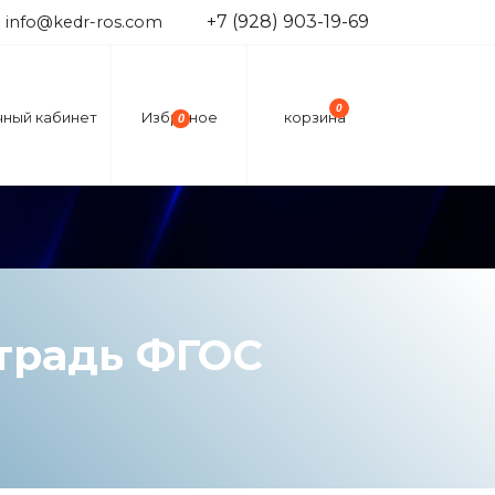
+7 (928) 903-19-69
info@kedr-ros.com
0
чный кабинет
Избраное
корзина
0
етрадь ФГОС