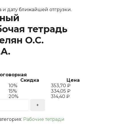
 и дату ближайшей отгрузки.
дный
бочая тетрадь
лян О.С.
А.
договорная
Скидка
Цена
10%
353,70
₽
15%
334,05
₽
20%
314,40
₽
атегория:
Рабочие тетради