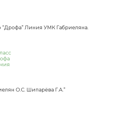
о “Дрофа” Линия УМК Габриеляна.
класс
офа
мия
елян О.С. Шипарёва Г.А.”