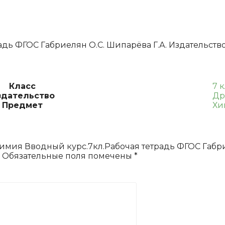
тетрадь
ФГОС
Габриелян
О.С.
Шипарёва
адь ФГОС Габриелян О.С. Шипарёва Г.А. Издательств
Г.А.
Класс
7 
здательство
Др
Предмет
Хи
“Химия Вводный курс.7кл.Рабочая тетрадь ФГОС Габри
Обязательные поля помечены
*