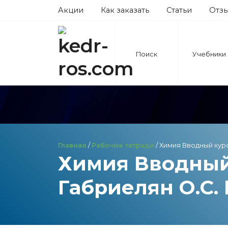
Акции
Как заказать
Статьи
Отз
Поиск
Учебники
Главная
/
Рабочие тетради
/ Химия Вводный кур
Химия Вводный 
Габриелян О.С.