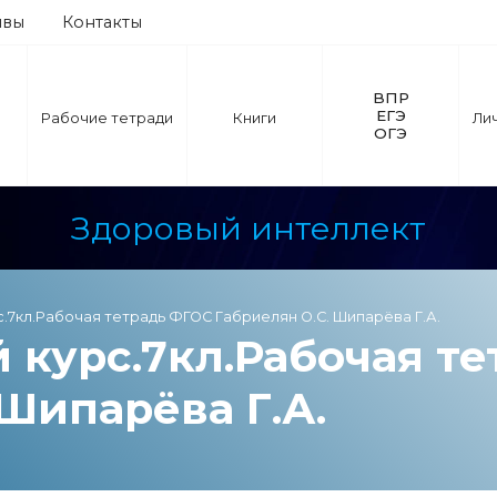
ывы
Контакты
ВПР
ЕГЭ
Рабочие тетради
Книги
Ли
ОГЭ
Здоровый интеллект
с.7кл.Рабочая тетрадь ФГОС Габриелян О.С. Шипарёва Г.А.
курс.7кл.Рабочая т
 Шипарёва Г.А.