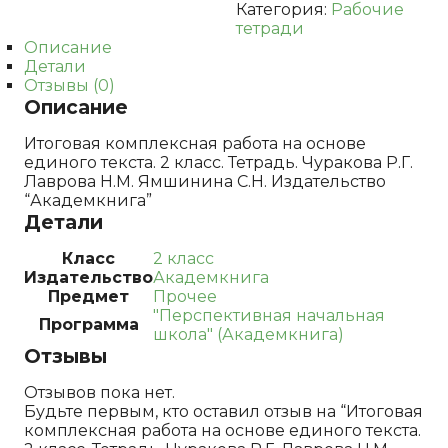
Категория:
Рабочие
класс.
тетради
Тетрадь.
Описание
Чуракова
Детали
Р.Г.
Отзывы (0)
Лаврова
Описание
Н.М.
Ямшинина
Итоговая комплексная работа на основе
С.Н.
единого текста. 2 класс. Тетрадь. Чуракова Р.Г.
Лаврова Н.М. Ямшинина С.Н. Издательство
“Академкнига”
Детали
Класс
2 класс
Издательство
Академкнига
Предмет
Прочее
"Перспективная начальная
Программа
школа" (Академкнига)
Отзывы
Отзывов пока нет.
Будьте первым, кто оставил отзыв на “Итоговая
комплексная работа на основе единого текста.