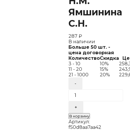
Н.М.
Ямшинина
С.Н.
287
₽
В наличии
Больше 50 шт. -
цена договорная
Количество
Скидка
Це
3 - 10
10%
258
11 - 20
15%
243,
21 - 1000
20%
229,
Количество
товара
Итоговая
комплексная
работа
на
основе
В корзину
единого
Артикул:
текста.
f50d8aa7aa42
2