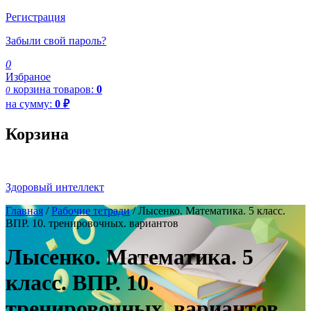
Регистрация
Забыли свой пароль?
0
Избраное
корзина
товаров:
0
0
на сумму:
0
₽
Корзина
Здоровый интеллект
Главная
/
Рабочие тетради
/ Лысенко. Математика. 5 класс.
ВПР. 10. тренировочных. вариантов
Лысенко. Математика. 5
класс. ВПР. 10.
тренировочных. вариантов