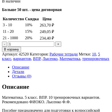
В наличии
Больше 50 шт. - цена договорная
Количество
Скидка
Цена
3 - 10
10%
263,70
₽
11 - 20
15%
249,05
₽
21 - 1000
20%
234,40
₽
Количество
товара
В корзину
Лысенко.
Артикул:
42520
Категория:
Рабочие тетради
Метки:
10
,
5
Математика.
класс
,
вариантов
,
ВПР
,
Лысенко
,
Математика
,
тренировочных
5
класс.
Описание
ВПР.
Детали
10.
Отзывы (0)
тренировочных.
вариантов
Описание
Математика. 5 класс. ВПР. 10 тренировочных вариантов.
Рекомендовано ФИОКО. Лысенко Ф.Ф.
Пособие предназначено для подготовки к всероссийской