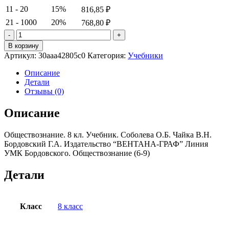
11 - 20
15%
816,85
₽
21 - 1000
20%
768,80
₽
Количество
товара
В корзину
Обществознание.
Артикул:
30aaa42805c0
Категория:
Учебники
8 кл.
Учебник.
Описание
Соболева
Детали
О.Б.
Отзывы (0)
Чайка
В.Н.
Описание
Бордовский
Г.А.
Обществознание. 8 кл. Учебник. Соболева О.Б. Чайка В.Н.
Бордовский Г.А. Издательство “ВЕНТАНА-ГРАФ” Линия
УМК Бордовского. Обществознание (6-9)
Детали
Класс
8 класс