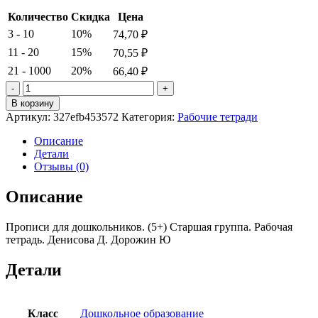
Количество
Скидка
Цена
3 - 10
10%
74,70
₽
11 - 20
15%
70,55
₽
21 - 1000
20%
66,40
₽
Количество
товара
В корзину
Прописи
Артикул:
327efb453572
Категория:
Рабочие тетради
для
дошкольников.
Описание
(5+)
Детали
Старшая
Отзывы (0)
группа.
Рабочая
Описание
тетрадь.
Денисова
Прописи для дошкольников. (5+) Старшая группа. Рабочая
Д.
тетрадь. Денисова Д. Дорожин Ю
Дорожин
Ю.
Детали
Класс
Дошкольное образование