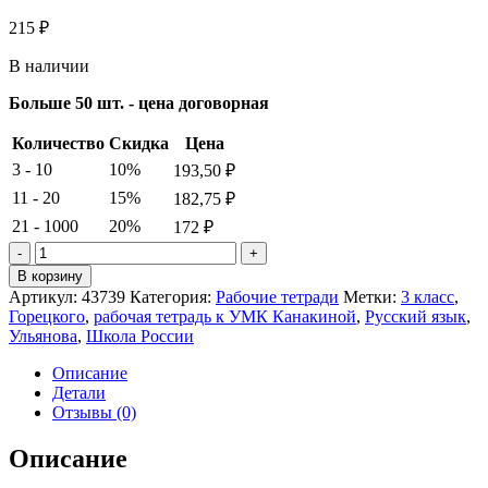
215
₽
В наличии
Больше 50 шт. - цена договорная
Количество
Скидка
Цена
3 - 10
10%
193,50
₽
11 - 20
15%
182,75
₽
21 - 1000
20%
172
₽
Количество
товара
В корзину
Ульянова.
Артикул:
43739
Категория:
Рабочие тетради
Метки:
3 класс
,
Русский
Горецкого
,
рабочая тетрадь к УМК Канакиной
,
Русский язык
,
язык.
Ульянова
,
Школа России
3
класс.
Описание
рабочая
Детали
тетрадь
Отзывы (0)
к
УМК
Описание
Канакиной,
Горецкого.