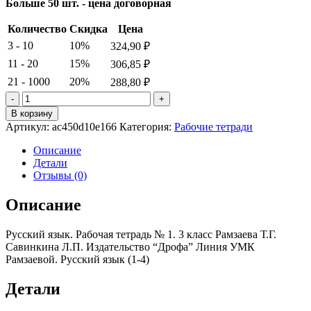
Больше 50 шт. - цена договорная
Количество
Скидка
Цена
3 - 10
10%
324,90
₽
11 - 20
15%
306,85
₽
21 - 1000
20%
288,80
₽
Количество
товара
В корзину
Русский
Артикул:
ac450d10e166
Категория:
Рабочие тетради
язык.
Рабочая
Описание
тетрадь
Детали
№
Отзывы (0)
1.
3
Описание
класс
Рамзаева
Русский язык. Рабочая тетрадь № 1. 3 класс Рамзаева Т.Г.
Т.Г.
Савинкина Л.П. Издательство “Дрофа” Линия УМК
Савинкина
Рамзаевой. Русский язык (1-4)
Л.П.
Детали