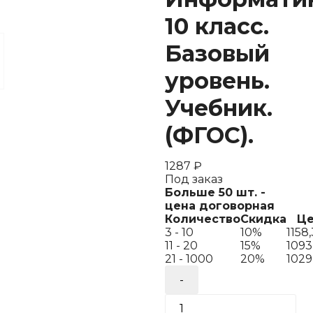
10 класс.
Базовый
уровень.
Учебник.
(ФГОС).
1287
₽
Под заказ
Больше 50 шт. -
цена договорная
Количество
Скидка
Це
3 - 10
10%
1158
11 - 20
15%
1093
21 - 1000
20%
1029
Количество
товара
Угринович.
Информатика.