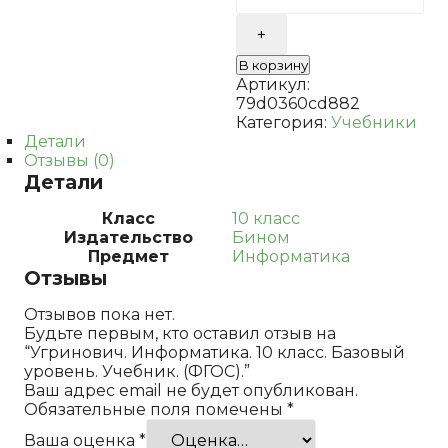
10
класс.
Базовый
В корзину
уровень.
Артикул:
Учебник.
79d0360cd882
(ФГОС).
Категория:
Учебники
Детали
Отзывы (0)
Детали
Класс
10 класс
Издательство
Бином
Предмет
Информатика
Отзывы
Отзывов пока нет.
Будьте первым, кто оставил отзыв на
“Угринович. Информатика. 10 класс. Базовый
уровень. Учебник. (ФГОС).”
Ваш адрес email не будет опубликован.
Обязательные поля помечены
*
Ваша оценка
*