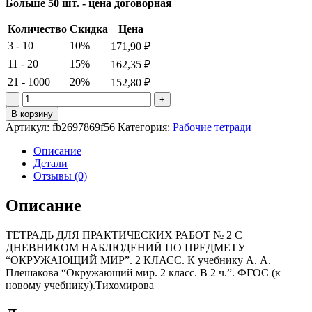
Больше 50 шт. - цена договорная
Количество
Скидка
Цена
3 - 10
10%
171,90
₽
11 - 20
15%
162,35
₽
21 - 1000
20%
152,80
₽
Количество
товара
В корзину
УМКн.
Артикул:
fb2697869f56
Категория:
Рабочие тетради
ОКР.
МИР.
Описание
ТЕТРАДЬ
Детали
ДЛЯ
Отзывы (0)
ПРАКТ.
РАБ.
Описание
С
ДНЕВН.
ТЕТРАДЬ ДЛЯ ПРАКТИЧЕСКИХ РАБОТ № 2 С
НАБЛ.
ДНЕВНИКОМ НАБЛЮДЕНИЙ ПО ПРЕДМЕТУ
2
“ОКРУЖАЮЩИЙ МИР”. 2 КЛАСС. К учебнику А. А.
КЛАСС.
Плешакова “Окружающий мир. 2 класс. В 2 ч.”. ФГОС (к
ПЛЕШАКОВ.
новому учебнику).Тихомирова
№
2
ФГОС