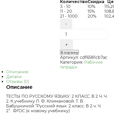
Количество
Скидка
Це
3 - 10
10%
115,
11 - 20
15%
108,
21 - 1000
20%
102,
Количество
товара
УМКн.
ТЕСТЫ
ПО
РУС.
ЯЗЫКУ
В корзину
2
Артикул:
cdf6581cb7ac
КЛ.КЛИМАНОВА.Б
Категория:
Рабочие
Ч.2.
тетради
ПЕРСПЕКТИВА.
Описание
ФГОС
Детали
Отзывы (0)
Описание
ТЕСТЫ ПО РУССКОМУ ЯЗЫКУ. 2 КЛАСС. В 2 Ч. Ч.
2. К учебнику Л. Ф. Климановой. Т. В.
Бабушкиной “Русский язык. 2 класс. В 2 ч. Ч.
2”. ФГОС (к новому учебнику)