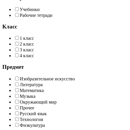
Учебники
Рабочие тетради
Класс
1 класс
2 класс
3 класс
4 класс
Предмет
Изобразительное искусство
Литература
Математика
Музыка
Окружающий мир
Прочее
Русский язык
Технология
Физкультура