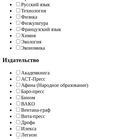
Русский язык
Технология
Физика
Физкультура
Французский язык
Химия
Экология
Экономика
Издательство
Академкнига
АСТ-Пресс
Афина (Народное образование)
Баро-пресс
Бином
ВАКО
Вентана-граф
Вита-пресс
Дрофа
Илекса
Легион