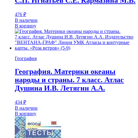
С.П. Игнатьев С.Е. Кармазина М.В.
476
₽
В наличии
В корзину
География
География. Материки океаны
народы и страны. 7 класс. Атлас
Душина И.В. Летягин А.А.
434
₽
В наличии
В корзину