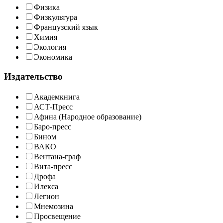
Физика
Физкультура
Французский язык
Химия
Экология
Экономика
Издательство
Академкнига
АСТ-Пресс
Афина (Народное образование)
Баро-пресс
Бином
ВАКО
Вентана-граф
Вита-пресс
Дрофа
Илекса
Легион
Мнемозина
Просвещение