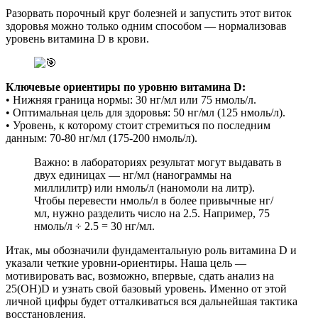
Разорвать порочный круг болезней и запустить этот виток
здоровья можно только одним способом — нормализовав
уровень витамина D в крови.
Ключевые ориентиры по уровню витамина D:
• Нижняя граница нормы: 30 нг/мл или 75 нмоль/л.
• Оптимальная цель для здоровья: 50 нг/мл (125 нмоль/л).
• Уровень, к которому стоит стремиться по последним
данным: 70-80 нг/мл (175-200 нмоль/л).
Важно: в лабораториях результат могут выдавать в
двух единицах — нг/мл (нанограммы на
миллилитр) или нмоль/л (наномоли на литр).
Чтобы перевести нмоль/л в более привычные нг/
мл, нужно разделить число на 2.5. Например, 75
нмоль/л ÷ 2.5 = 30 нг/мл.
Итак, мы обозначили фундаментальную роль витамина D и
указали четкие уровни-ориентиры. Наша цель —
мотивировать вас, возможно, впервые, сдать анализ на
25(OH)D и узнать свой базовый уровень. Именно от этой
личной цифры будет отталкиваться вся дальнейшая тактика
восстановления.