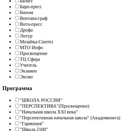
Баласс
Баро-пресс
Бином
Вентана-граф
Вита-пресс
Дрофа
Литур
Мозайка-Синтез
МТО Инфо
Просвещение
ТЦ Сфера
Учитель
Экзамен
Эксмо
Программа
"ШКОЛА РОССИИ"
"ПЕРСПЕКТИВА"(Просвещение)
"Начальная школа XXI века"
"Перспективная начальная школа" (Академкнига)
"Гармония"
"Школа 2100"