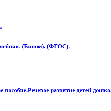
чебник. (Бином). (ФГОС).
ое пособие.Речевое развитие детей дошколь