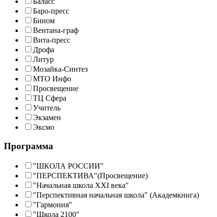
Баласс
Баро-пресс
Бином
Вентана-граф
Вита-пресс
Дрофа
Литур
Мозайка-Синтез
МТО Инфо
Просвещение
ТЦ Сфера
Учитель
Экзамен
Эксмо
Программа
"ШКОЛА РОССИИ"
"ПЕРСПЕКТИВА"(Просвещение)
"Начальная школа XXI века"
"Перспективная начальная школа" (Академкнига)
"Гармония"
"Школа 2100"