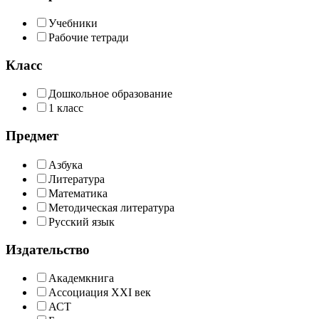
Учебники
Рабочие тетради
Класс
Дошкольное образование
1 класс
Предмет
Азбука
Литература
Математика
Методическая литература
Русский язык
Издательство
Академкнига
Ассоциация XXI век
АСТ