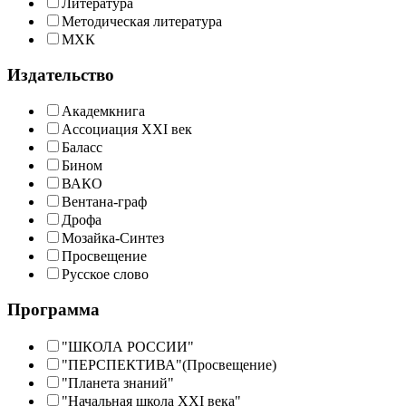
Литература
Методическая литература
МХК
Издательство
Академкнига
Ассоциация XXI век
Баласс
Бином
ВАКО
Вентана-граф
Дрофа
Мозайка-Синтез
Просвещение
Русское слово
Программа
"ШКОЛА РОССИИ"
"ПЕРСПЕКТИВА"(Просвещение)
"Планета знаний"
"Начальная школа XXI века"