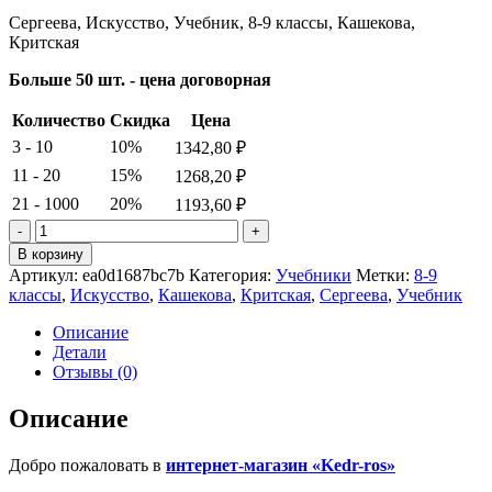
Сергеева, Искусство, Учебник, 8-9 классы, Кашекова,
Критская
Больше 50 шт. - цена договорная
Количество
Скидка
Цена
3 - 10
10%
1342,80
₽
11 - 20
15%
1268,20
₽
21 - 1000
20%
1193,60
₽
Количество
товара
В корзину
Сергеева.
Артикул:
ea0d1687bc7b
Категория:
Учебники
Метки:
8-9
Искусство.
классы
,
Искусство
,
Кашекова
,
Критская
,
Сергеева
,
Учебник
Учебник.
8-
Описание
9
Детали
классы.
Отзывы (0)
Кашекова.
Критская
Описание
Добро пожаловать в
интернет-магазин «Kedr-ros»