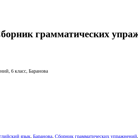
борник грамматических упражн
ий, 6 класс, Баранова
глийский язык
,
Баранова
,
Сборник грамматических упражнений