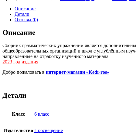
Английский
язык.
Описание
Сборник
Детали
грамматических
Отзывы (0)
упражнений.
6
Описание
класс.
Баранова
Сборник грамматических упражнений является дополнительным
общеобразовательных организаций и школ с углублённым изуч
направленные на отработку изученного материала.
2023 год издания
Добро пожаловать в
интернет-магазин «Kedr-ros»
Детали
Класс
6 класс
Издательство
Просвещение