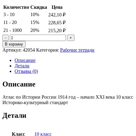
Количество
Скидка
Цена
3 - 10
10%
242,10
₽
11 - 20
15%
228,65
₽
21 - 1000
20%
215,20
₽
Количество
товара
В корзину
Атлас
Артикул:
42054
Категория:
Рабочие тетради
по
Истории
Описание
России
Детали
1914
Отзывы (0)
год
-
Описание
начало
XXI
Атлас по Истории России 1914 год – начало XXI века 10 класс
века
Историко-культурный стандарт
10
класс
Историко-
Детали
культурный
стандарт
Класс
10 класс