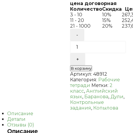
цена договорная
Количество
Скидка
Це
3 - 10
10%
267,
11 - 20
15%
252,
21 - 1000
20%
237,
Количество
товара
Баранова.
Английский
язык.
Контрольные
задания.
В корзину
2
Артикул:
48912
класс.
Категория:
Рабочие
Дули.
тетради
Метки:
2
Копылова
класс
,
Английский
язык
,
Баранова
,
Дули
,
Контрольные
задания
,
Копылова
Описание
Детали
Отзывы (0)
Описание