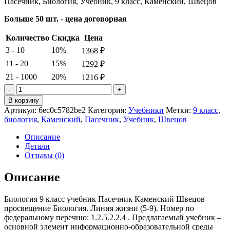
Пасечник, Биология, Учебник, 9 класс, Каменский, Швецов
Больше 50 шт. - цена договорная
Количество
Скидка
Цена
3 - 10
10%
1368
₽
11 - 20
15%
1292
₽
21 - 1000
20%
1216
₽
Количество
товара
В корзину
Пасечник.
Артикул:
6ec0c5782be2
Категория:
Учебники
Метки:
9 класс
,
Биология.
биология
,
Каменский
,
Пасечник
,
Учебник
,
Швецов
Учебник.
9
Описание
класс.
Детали
Каменский.
Отзывы (0)
Швецов
Описание
Биология 9 класс учебник Пасечник Каменский Швецов
просвещение Биология. Линия жизни (5-9). Номер по
федеральному перечню: 1.2.5.2.2.4 . Предлагаемый учебник –
основной элемент информационно-образовательной среды