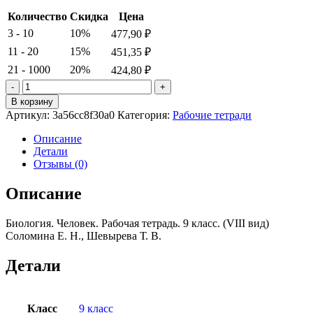
Количество
Скидка
Цена
3 - 10
10%
477,90
₽
11 - 20
15%
451,35
₽
21 - 1000
20%
424,80
₽
Количество
товара
В корзину
Биология.
Артикул:
3a56cc8f30a0
Категория:
Рабочие тетради
Человек.
Рабочая
Описание
тетрадь.
Детали
9
Отзывы (0)
класс.
(VIII
Описание
вид)
Соломина
Биология. Человек. Рабочая тетрадь. 9 класс. (VIII вид)
Е.
Соломина Е. Н., Шевырева Т. В.
Н.,
Шевырева
Т.
Детали
В.
Класс
9 класс