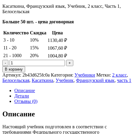
Касаткина, Французский язык, Учебник, 2 класс, Часть 1,
Белосельская
Больше 50 шт. - цена договорная
Количество
Скидка
Цена
3 - 10
10%
1130,40
₽
11 - 20
15%
1067,60
₽
21 - 1000
20%
1004,80
₽
Количество
товара
В корзину
Касаткина.
Артикул:
2b43d625fc0a
Категория:
Учебники
Метки:
2 класс
,
Французский
Белосельская
,
Касаткина
,
Учебник
,
Французский язык
,
часть 1
язык.
Учебник.
Описание
2
Детали
класс.
Отзывы (0)
Часть
1.
Описание
Белосельская
Настоящий учебник подготовлен в соответствии с
требованиями Федерального государственного