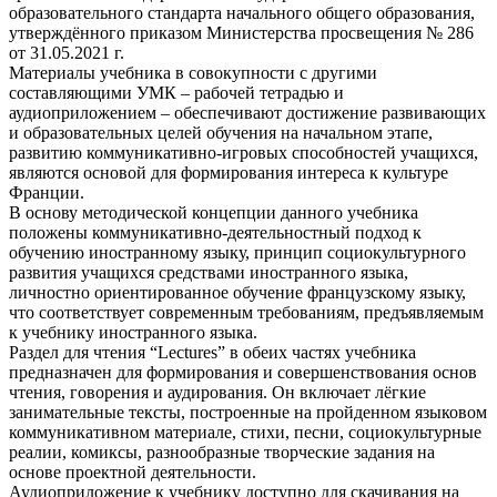
образовательного стандарта начального общего образования,
утверждённого приказом Министерства просвещения № 286
от 31.05.2021 г.
Материалы учебника в совокупности с другими
составляющими УМК – рабочей тетрадью и
аудиоприложением – обеспечивают достижение развивающих
и образовательных целей обучения на начальном этапе,
развитию коммуникативно-игровых способностей учащихся,
являются основой для формирования интереса к культуре
Франции.
В основу методической концепции данного учебника
положены коммуникативно-деятельностный подход к
обучению иностранному языку, принцип социокультурного
развития учащихся средствами иностранного языка,
личностно ориентированное обучение французскому языку,
что соответствует современным требованиям, предъявляемым
к учебнику иностранного языка.
Раздел для чтения “Lectures” в обеих частях учебника
предназначен для формирования и совершенствования основ
чтения, говорения и аудирования. Он включает лёгкие
занимательные тексты, построенные на пройденном языковом
коммуникативном материале, стихи, песни, социокультурные
реалии, комиксы, разнообразные творческие задания на
основе проектной деятельности.
Аудиоприложение к учебнику доступно для скачивания на