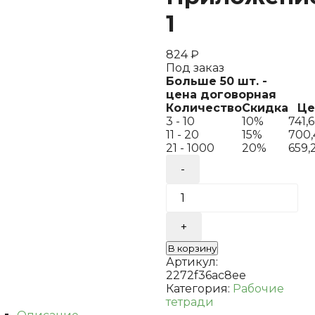
1
824
₽
Под заказ
Больше 50 шт. -
цена договорная
Количество
Скидка
Це
3 - 10
10%
741,
11 - 20
15%
700
21 - 1000
20%
659,
Количество
товара
Лифанова
6
кл.
География.
Рабочая
В корзину
тетрадь
Артикул:
(для
2272f36ac8ee
обучающихся
Категория:
Рабочие
с
тетради
интеллектуальным