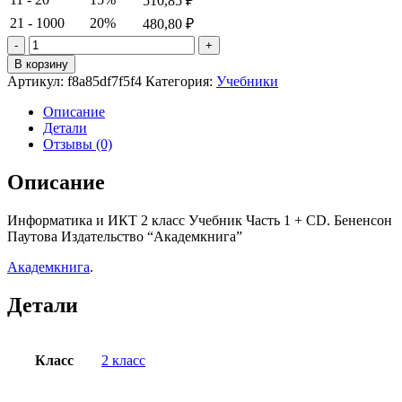
510,85
₽
21 - 1000
20%
480,80
₽
Количество
товара
В корзину
Информатика
Артикул:
f8a85df7f5f4
Категория:
Учебники
и
ИКТ.
Описание
2
Детали
класс.
Отзывы (0)
Учебник.
Часть
Описание
1
+
Информатика и ИКТ 2 класс Учебник Часть 1 + CD. Бененсон
CD.
Паутова Издательство “Академкнига”
Бененсон
Е.П.
Академкнига
.
Паутова
А.
Детали
Г.
Класс
2 класс