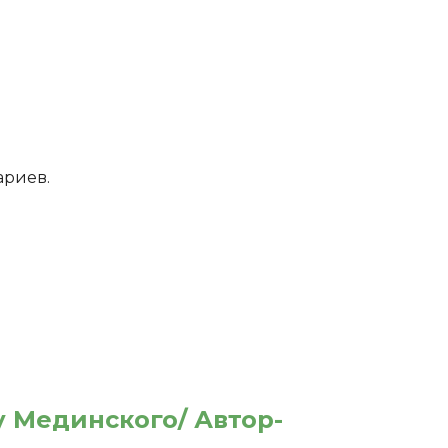
ариев.
у Мединского/ Автор-