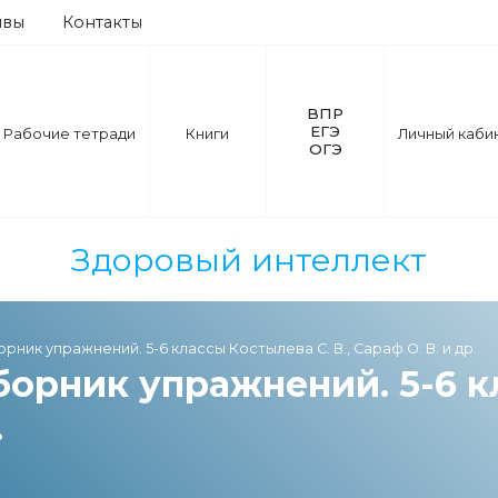
ывы
Контакты
ВПР
ЕГЭ
Рабочие тетради
Книги
Личный каби
ОГЭ
Здоровый интеллект
орник упражнений. 5-6 классы Костылева С. В., Сараф О. В. и др.
борник упражнений. 5-6 к
.