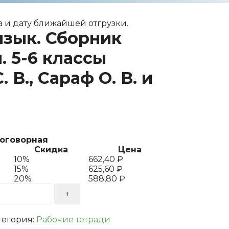
 и дату ближайшей отгрузки.
язык. Сборник
 5-6 классы
 В., Сараф О. В. и
договорная
Скидка
Цена
10%
662,40
₽
15%
625,60
₽
20%
588,80
₽
тегория:
Рабочие тетради