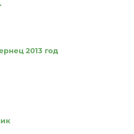
.
рнец 2013 год
ник