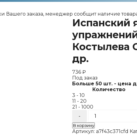
ки Вашего заказа, менеджер сообщит наличие товара
Испанский 
упражнений.
Костылева С.
др.
736
₽
Под заказ
Больше 50 шт. - цена 
Количество
3 - 10
11 - 20
21 - 1000
Количество
товара
Испанский
В корзину
язык.
Артикул:
a7f43c371cfd
Ка
Сборник