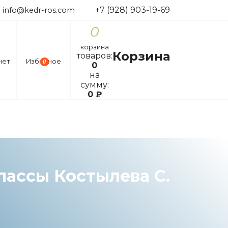
+7 (928) 903-19-69
info@kedr-ros.com
0
корзина
Корзина
товаров:
нет
Избраное
0
0
на
сумму:
0
₽
лассы Костылева С.