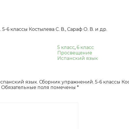
упражнений.
5-
6
классы
Костылева
6 классы Костылева С. В., Сараф О. В. и др.
С.
В.,
Сараф
5 класс
,
6 класс
О.
Просвещение
В.
Испанский язык
и
др.
спанский язык. Сборник упражнений. 5-6 классы Косты
Обязательные поля помечены
*