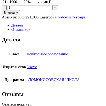
21 - 1000
20%
238,40
₽
Количество
товара
В корзину
Изучаю
Артикул:
85f8fe911006
Категория:
Рабочие тетради
мир
вокруг:
Детали
для
Отзывы (0)
детей
5-
Детали
6
лет.
Ч.
1.
Класс
Дошкольное образование
Егупова
В.А.
Издательство
Эксмо
Программа
"ЛОМОНОСОВСКАЯ ШКОЛА"
Отзывы
Отзывов пока нет.