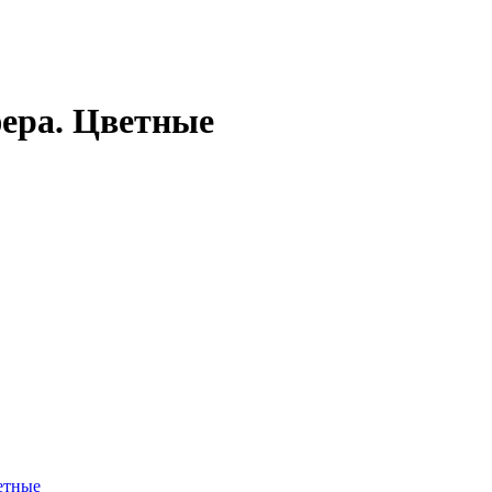
фера. Цветные
етные