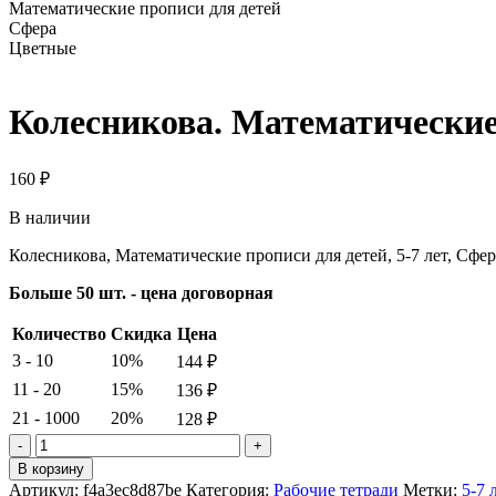
Математические прописи для детей
Сфера
Цветные
Колесникова. Математические 
160
₽
В наличии
Колесникова, Математические прописи для детей, 5-7 лет, Сфе
Больше 50 шт. - цена договорная
Количество
Скидка
Цена
3 - 10
10%
144
₽
11 - 20
15%
136
₽
21 - 1000
20%
128
₽
Количество
товара
В корзину
Колесникова.
Артикул:
f4a3ec8d87be
Категория:
Рабочие тетради
Метки:
5-7 