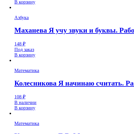
В корзину
Азбука
Маханева Я учу звуки и буквы. Рабо
148
₽
Под заказ
В корзину
Математика
Колесникова Я начинаю считать. Ра
108
₽
В наличии
В корзину
Математика