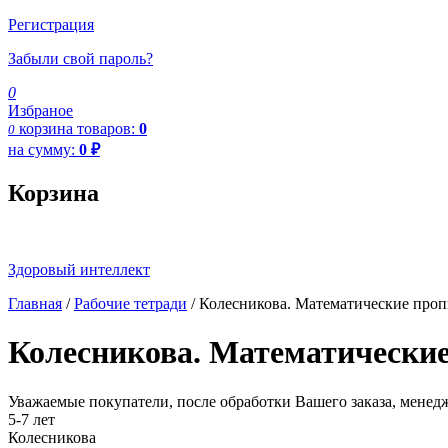
Регистрация
Забыли свой пароль?
0
Избраное
корзина
товаров:
0
0
на сумму:
0
₽
Корзина
Здоровый интеллект
Главная
/
Рабочие тетради
/ Колесникова. Математические пропи
Колесникова. Математические 
Уважаемые покупатели, после обработки Вашего заказа, менед
5-7 лет
Колесникова