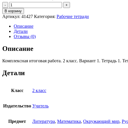
Количество
товара
В корзину
Комплексная
Артикул:
41427
Категория:
Рабочие тетради
итоговая
работа.
Описание
2
Детали
класс.
Отзывы (0)
Вариант
1.
Описание
Тетрадь
1.
Комплексная итоговая работа. 2 класс. Вариант 1. Тетрадь 1. Те
Тетрадь
2.
(комплект)
Детали
О.
Д.
Перова
Класс
2 класс
Издательство
Учитель
Предмет
Литература
,
Математика
,
Окружающий мир
,
Ру