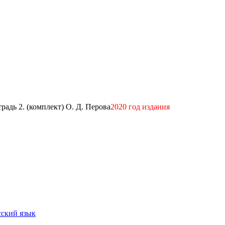
традь 2. (комплект) О. Д. Перова
2020 год издания
сский язык