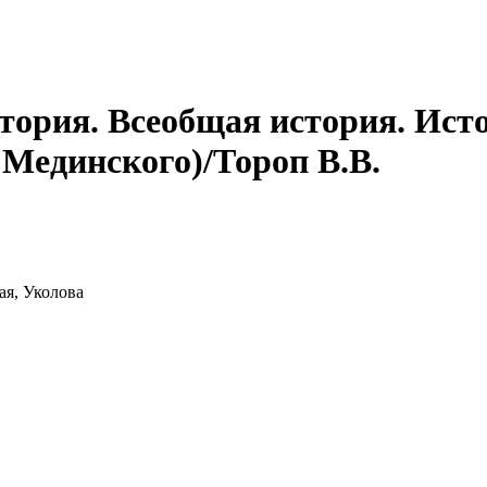
стория. Всеобщая история. Ист
) Мединского)/Тороп В.В.
ая, Уколова