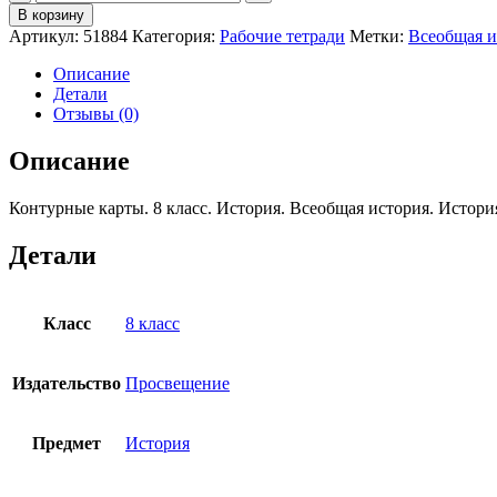
товара
В корзину
Контурные
Артикул:
51884
Категория:
Рабочие тетради
Метки:
Всеобщая и
карты.
8
Описание
класс.
Детали
История.
Отзывы (0)
Всеобщая
история.
Описание
История
Нового
Контурные карты. 8 класс. История. Всеобщая история. Истори
времени.
XVIII
—
Детали
начало
XIX
в.
Класс
8 класс
(к
госучебнику)
Мединского)/
Издательство
Просвещение
Тороп
В.В.
Предмет
История