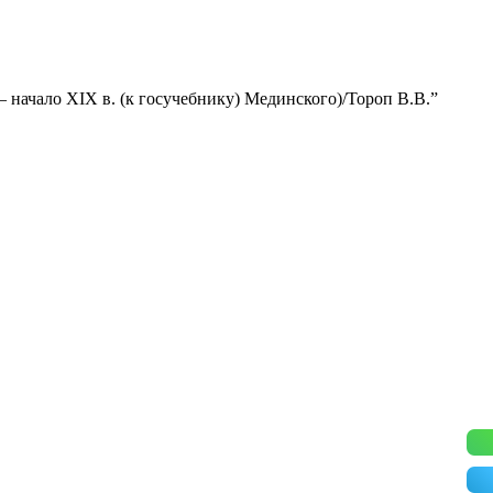
— начало XIX в. (к госучебнику) Мединского)/Тороп В.В.”