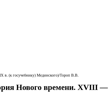
X в. (к госучебнику) Мединского)/Тороп В.В.
ория Нового времени. XVIII —