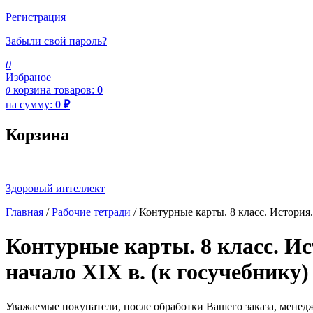
Регистрация
Забыли свой пароль?
0
Избраное
корзина
товаров:
0
0
на сумму:
0
₽
Корзина
Здоровый интеллект
Главная
/
Рабочие тетради
/ Контурные карты. 8 класс. История
Контурные карты. 8 класс. И
начало XIX в. (к госучебнику
Уважаемые покупатели, после обработки Вашего заказа, менед