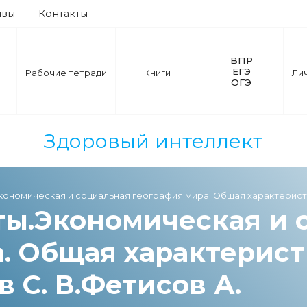
ывы
Контакты
ВПР
ЕГЭ
Рабочие тетради
Книги
Ли
ОГЭ
Здоровый интеллект
кономическая и социальная география мира. Общая характеристик
ты.Экономическая и 
. Общая характеристи
 С. В.Фетисов А.