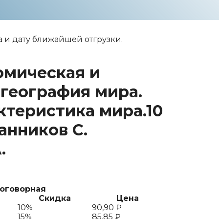
 и дату ближайшей отгрузки.
омическая и
 география мира.
ктеристика мира.10
Банников С.
.
договорная
Скидка
Цена
10%
90,90
₽
15%
85,85
₽