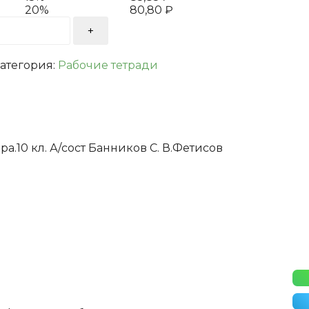
20%
80,80
₽
кая
атегория:
Рабочие тетради
.10 кл. А/сост Банников С. В.Фетисов