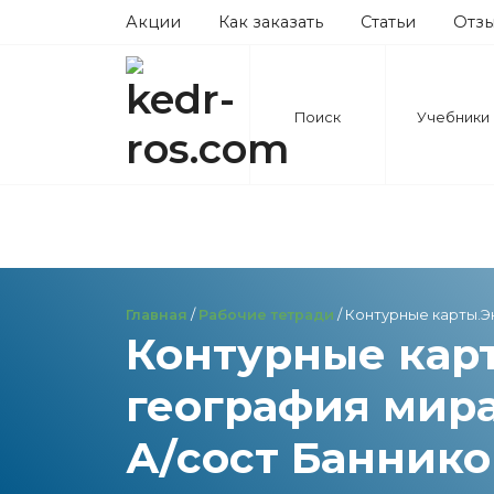
Акции
Как заказать
Статьи
Отз
Поиск
Учебники
Главная
/
Рабочие тетради
/ Контурные карты.Э
Контурные кар
география мира
А/сост Банников