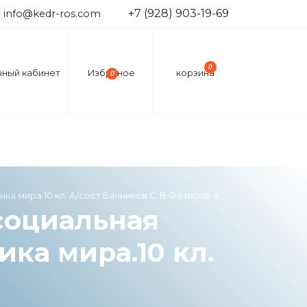
+7 (928) 903-19-69
info@kedr-ros.com
0
чный кабинет
Избраное
корзина
0
а мира.10 кл. А/сост Банников С. В.Фетисов А.
социальная
ка мира.10 кл.