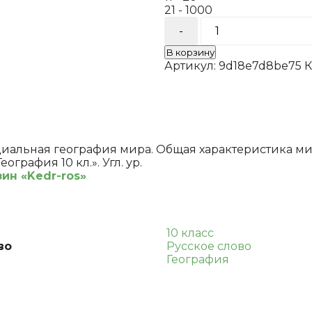
21 - 1000
Количество
товара
Контурные
В корзину
карты.Экономичес
Артикул:
9d18e7d8be75
К
и
социальная
география
мира.
Общая
характеристика
альная география мира. Общая характеристика мира
мира.10
ография 10 кл.». Угл. ур.
кл.
ин «Kedr-ros»
А/
сост
Банников
С.
10 класс
В.Фетисов
во
Русское слово
А.
География