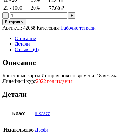
82,45
₽
21 - 1000
20%
77,60
₽
Количество
товара
В корзину
Контурные
Артикул:
42058
Категория:
Рабочие тетради
карты
История
Описание
нового
Детали
времени.
Отзывы (0)
18
век
Описание
8кл.
Линейный
Контурные карты История нового времени. 18 век 8кл.
курс
Линейный курс
2022 год издания
Детали
Класс
8 класс
Издательство
Дрофа