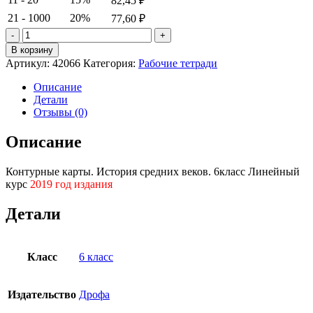
82,45
₽
21 - 1000
20%
77,60
₽
Количество
товара
В корзину
Контурные
Артикул:
42066
Категория:
Рабочие тетради
карты.
История
Описание
средних
Детали
веков.
Отзывы (0)
6класс
Линейный
Описание
курс
Контурные карты. История средних веков. 6класс Линейный
курс
2019 год издания
Детали
Класс
6 класс
Издательство
Дрофа