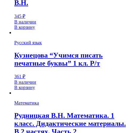
В.Н.
345
₽
В наличии
В корзину
Русский язык
Кузнецова “Учимся писать
печатные буквы” 1 кл. Р/т
361
₽
В наличии
В корзину
Математика
Рудницкая В.Н. Математика. 1
класс. Дидактические материалы.
В 2 частях. Часть 2