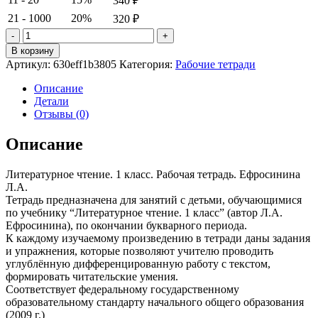
340
₽
21 - 1000
20%
320
₽
Количество
товара
В корзину
Литературное
Артикул:
630eff1b3805
Категория:
Рабочие тетради
чтение.
1 класс.
Описание
Рабочая
Детали
тетрадь.
Отзывы (0)
Ефросинина
Л.А.
Описание
Литературное чтение. 1 класс. Рабочая тетрадь. Ефросинина
Л.А.
Тетрадь предназначена для занятий с детьми, обучающимися
по учебнику “Литературное чтение. 1 класс” (автор Л.А.
Ефросинина), по окончании букварного периода.
К каждому изучаемому произведению в тетради даны задания
и упражнения, которые позволяют учителю проводить
углублённую дифференцированную работу с текстом,
формировать читательские умения.
Соответствует федеральному государственному
образовательному стандарту начального общего образования
(2009 г.)