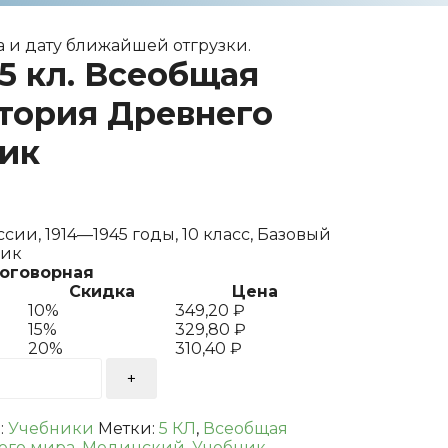
 и дату ближайшей отгрузки.
5 кл. Всеобщая
стория Древнего
ник
ии, 1914—1945 годы, 10 класс, Базовый
ник
договорная
Скидка
Цена
10%
349,20
₽
15%
329,80
₽
20%
310,40
₽
:
Учебники
Метки:
5 КЛ
,
Всеобщая
его мира
,
Мединский
,
Учебник