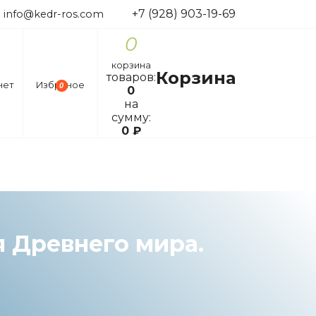
+7 (928) 903-19-69
info@kedr-ros.com
0
корзина
Корзина
товаров:
нет
Избраное
0
0
на
сумму:
0
₽
я Древнего мира.