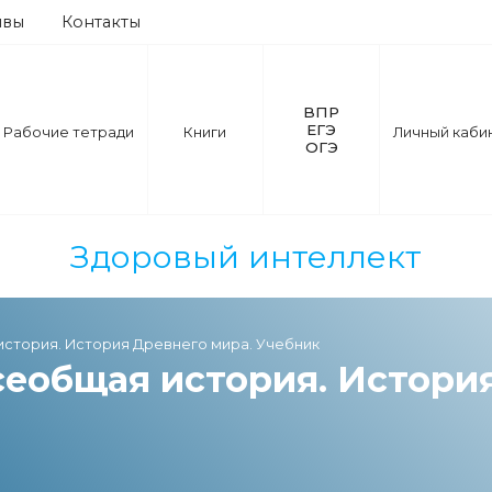
ывы
Контакты
ВПР
ЕГЭ
Рабочие тетради
Книги
Личный каби
ОГЭ
Здоровый интеллект
 история. История Древнего мира. Учебник
сеобщая история. Истори