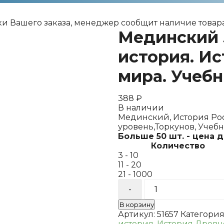
ки Вашего заказа, менеджер сообщит наличие товара
Мединский 
история. И
мира. Учеб
388
₽
В наличии
Мединский, История Росс
уровень,Торкунов, Учеб
Больше 50 шт. - цена 
Количество
3 - 10
11 - 20
21 - 1000
Количество
товара
Мединский
В корзину
5
Артикул:
51657
Категория
кл.
история
,
История Древн