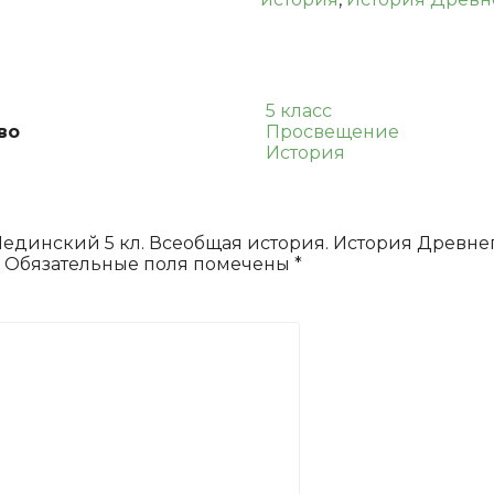
Всеобщая
история.
История
Древнего
мира.
5 класс
Учебник
во
Просвещение
История
“Мединский 5 кл. Всеобщая история. История Древне
Обязательные поля помечены
*