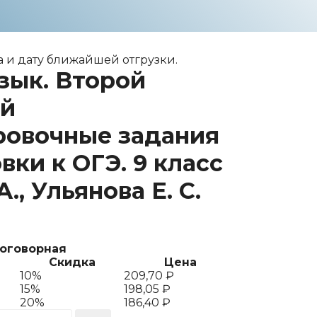
 и дату ближайшей отгрузки.
зык. Второй
ый
ровочные задания
вки к ОГЭ. 9 класс
., Ульянова Е. С.
договорная
Скидка
Цена
10%
209,70
₽
15%
198,05
₽
20%
186,40
₽