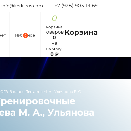
+7 (928) 903-19-69
info@kedr-ros.com
0
корзина
Корзина
товаров:
нет
Избраное
0
0
на
сумму:
0
₽
Э. 9 класс Лытаева М. А., Ульянова Е. С.
Тренировочные
ва М. А., Ульянова