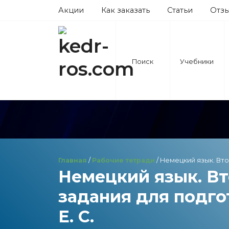
Акции
Как заказать
Статьи
Отз
Поиск
Учебники
Главная
/
Рабочие тетради
/ Немецкий язык. Вто
Немецкий язык. В
задания для подгот
Е. С.