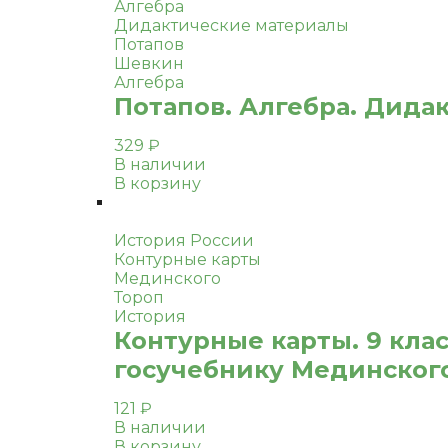
Алгебра
Дидактические материалы
Потапов
Шевкин
Алгебра
Потапов. Алгебра. Дида
329
₽
В наличии
В корзину
История России
Контурные карты
Мединского
Тороп
История
Контурные карты. 9 клас
госучебнику Мединского)
121
₽
В наличии
В корзину