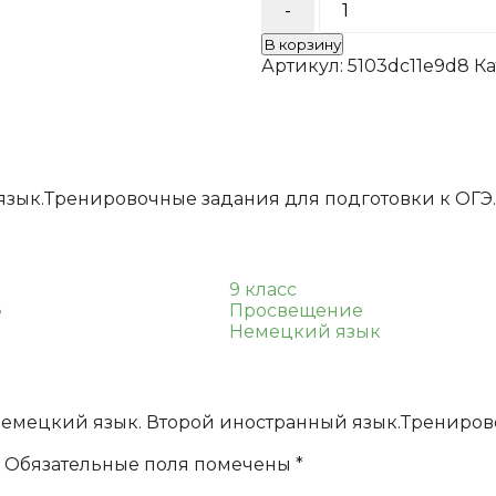
товара
Немецкий
В корзину
язык.
Артикул:
5103dc11e9d8
Ка
Второй
иностранный
язык.Тренировоч
задания
для
подготовки
ык.Тренировочные задания для подготовки к ОГЭ. 9 
к
ОГЭ.
9
класс
9 класс
Лытаева
о
Просвещение
М.
Немецкий язык
А.,
Ульянова
Е.
С.
“Немецкий язык. Второй иностранный язык.Трениров
Обязательные поля помечены
*