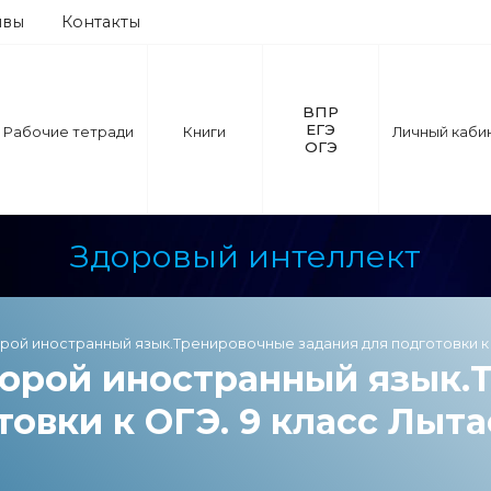
ывы
Контакты
ВПР
ЕГЭ
Рабочие тетради
Книги
Личный каби
ОГЭ
Здоровый интеллект
рой иностранный язык.Тренировочные задания для подготовки к ОГ
торой иностранный язык.
овки к ОГЭ. 9 класс Лытае