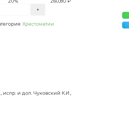
20%
260,80
₽
атегория:
Хрестоматии
 испр. и доп. Чуковский К.И.,