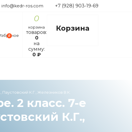
+7 (928) 903-19-69
info@kedr-ros.com
0
Корзина
корзина
товаров:
Избраное
0
0
на
сумму:
0
₽
., Паустовский К.Г., Железников В.К.
. 2 класс. 7-е
стовский К.Г.,