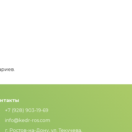
ариев.
нтакты
+7 (928) 903-19-69
info@kedr-ros.com
г. Ростов-на-Дону, ул. Текучева,