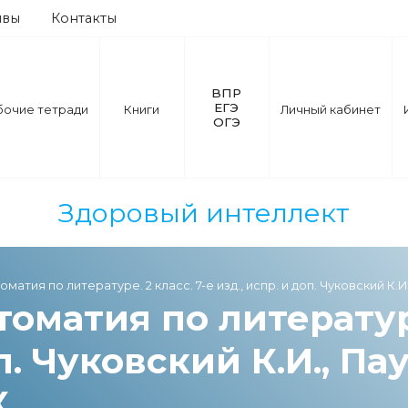
ывы
Контакты
ВПР
ЕГЭ
бочие тетради
Книги
Личный кабинет
ОГЭ
Здоровый интеллект
атия по литературе. 2 класс. 7-е изд., испр. и доп. Чуковский К.И
оматия по литературе
п. Чуковский К.И., Пау
.