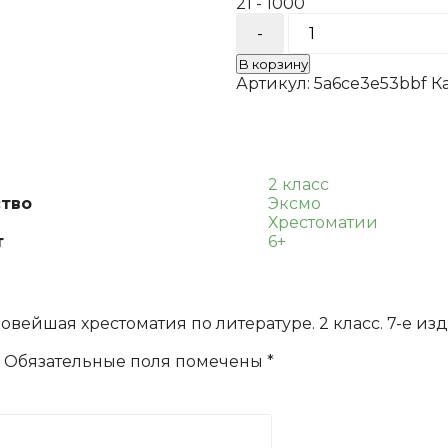
21 - 1000
Количество
товара
Новейшая
В корзину
хрестоматия
Артикул:
5a6ce3e53bbf
К
по
литературе.
2
класс.
7-
2 класс
е
тво
Эксмо
изд.,
Хрестоматии
испр.
т
6+
и
доп.
Чуковский
К.И.,
овейшая хрестоматия по литературе. 2 класс. 7-е изд.,
Паустовский
К.Г.,
Обязательные поля помечены
*
Железников
В.К.