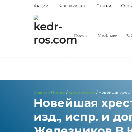
Акции
Как заказать
Статьи
Отз
Поиск
Учебники
Ра
Главная
/
Книги
/
Хрестоматии
/ Новейшая хрестом
Новейшая хрест
изд., испр. и до
Железников В.К