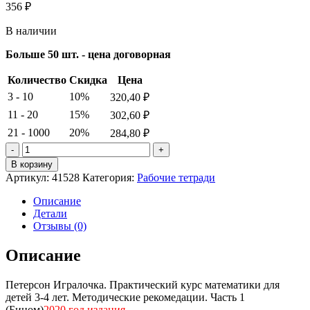
356
₽
В наличии
Больше 50 шт. - цена договорная
Количество
Скидка
Цена
3 - 10
10%
320,40
₽
11 - 20
15%
302,60
₽
21 - 1000
20%
284,80
₽
Количество
товара
В корзину
Петерсон
Артикул:
41528
Категория:
Рабочие тетради
Игралочка.
Практический
Описание
курс
Детали
математики
Отзывы (0)
для
детей
Описание
3-
4
Петерсон Игралочка. Практический курс математики для
лет.
детей 3-4 лет. Методические рекомедации. Часть 1
Методические
(Бином)
2020 год издания
рекомедации.